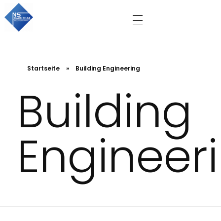
Nazim Selimi
HOME
Bauunternehmung
HOME_ALTERNATIV
Startseite
»
Building Engineering
NEWS NEWS
Building
Engineer