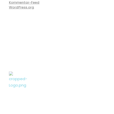
Kommentar-Feed
WordPress.org
Nazim Selimi
Bauunternehmung
Nazim Selimi Bauunternehmung GmbH
Beim Sachsenwald 2a
21039 Börnsen